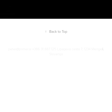
↑
Back to Top
peter@primer.si +386 31 887 125 Liparjeva cesta 7, 1234 Mengeš,
Slovenija