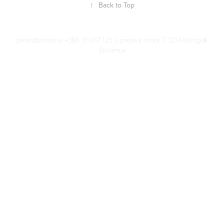
↑
Back to Top
peter@primer.si +386 31 887 125 Liparjeva cesta 7, 1234 Mengeš,
Slovenija