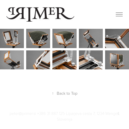
↑
Back to Top
peter@primer.si +386 31 887 125 Liparjeva cesta 7, 1234 Mengeš,
Slovenija