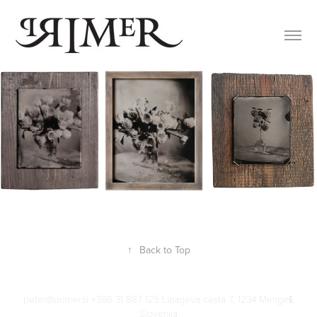
↑
Back to Top
peter@primer.si +386 31 887 125 Liparjeva cesta 7, 1234 Mengeš,
Slovenija